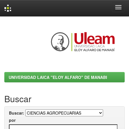
Skip
navigation
UNIVERSIDAD LAICA "ELOY ALFARO" DE MANABI
Buscar
Buscar:
por