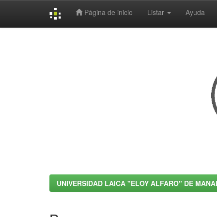
Página de inicio
Listar
Ayuda
Skip
navigation
UNIVERSIDAD LAICA "ELOY ALFARO" DE MANA