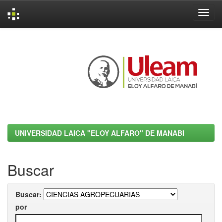
Skip
navigation
UNIVERSIDAD LAICA "ELOY ALFARO" DE MANABI
Buscar
Buscar:
por