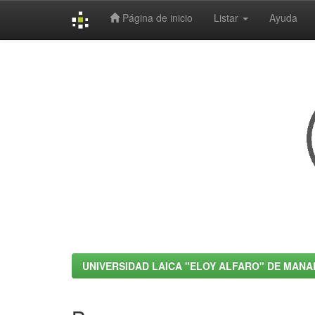
Página de inicio
Listar
Ayuda
Skip
navigation
UNIVERSIDAD LAICA "ELOY ALFARO" DE MANA