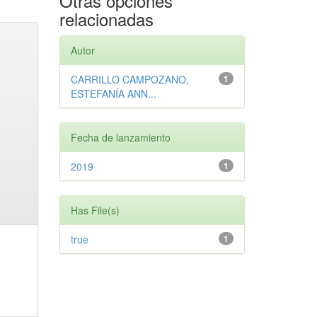
Otras opciones
relacionadas
Autor
CARRILLO CAMPOZANO,
1
ESTEFANÍA ANN...
Fecha de lanzamiento
2019
1
Has File(s)
true
1