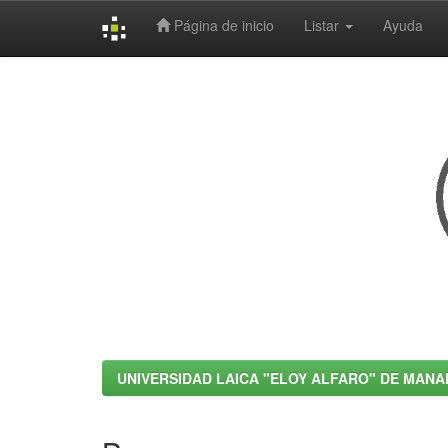
Página de inicio
Listar
Ayuda
Skip
navigation
UNIVERSIDAD LAICA "ELOY ALFARO" DE MANA