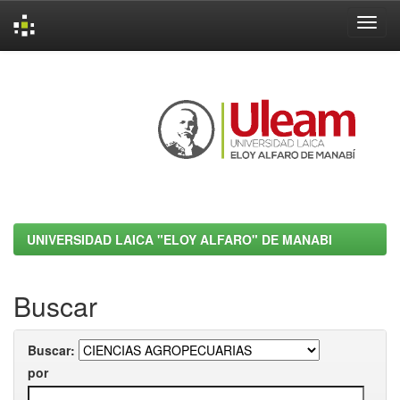
Skip
navigation
UNIVERSIDAD LAICA "ELOY ALFARO" DE MANABI
Buscar
Buscar:
por