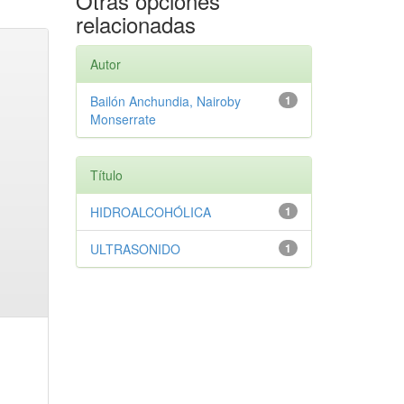
Otras opciones
relacionadas
Autor
Bailón Anchundia, Nairoby
1
Monserrate
Título
HIDROALCOHÓLICA
1
ULTRASONIDO
1