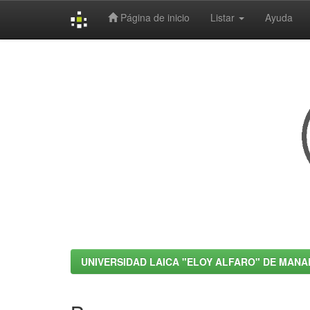
Página de inicio
Listar
Ayuda
Skip
navigation
UNIVERSIDAD LAICA "ELOY ALFARO" DE MANA