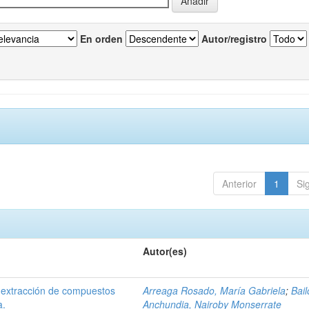
En orden
Autor/registro
Anterior
1
Si
Autor(es)
 extracción de compuestos
Arreaga Rosado, María Gabriela
;
Bai
a.
Anchundia, Nairoby Monserrate