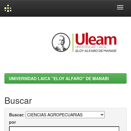
Skip
navigation
UNIVERSIDAD LAICA "ELOY ALFARO" DE MANABI
Buscar
Buscar:
por