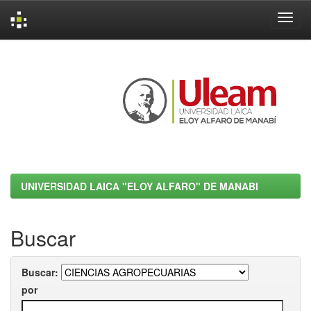
Skip
navigation
UNIVERSIDAD LAICA "ELOY ALFARO" DE MANABI
Buscar
Buscar:
por