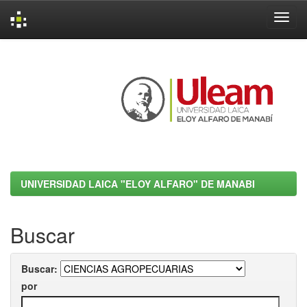
Skip
navigation
UNIVERSIDAD LAICA "ELOY ALFARO" DE MANABI
Buscar
Buscar:
por