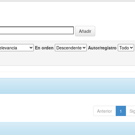
En orden
Autor/registro
Anterior
1
Si