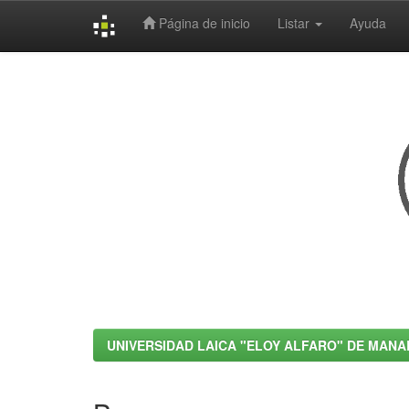
Página de inicio
Listar
Ayuda
Skip
navigation
UNIVERSIDAD LAICA "ELOY ALFARO" DE MANA