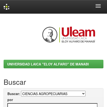
Skip
navigation
UNIVERSIDAD LAICA "ELOY ALFARO" DE MANABI
Buscar
Buscar:
por