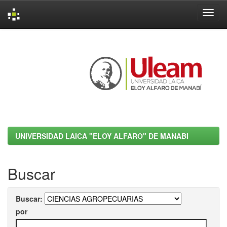
Skip
navigation
UNIVERSIDAD LAICA "ELOY ALFARO" DE MANABI
Buscar
Buscar:
por