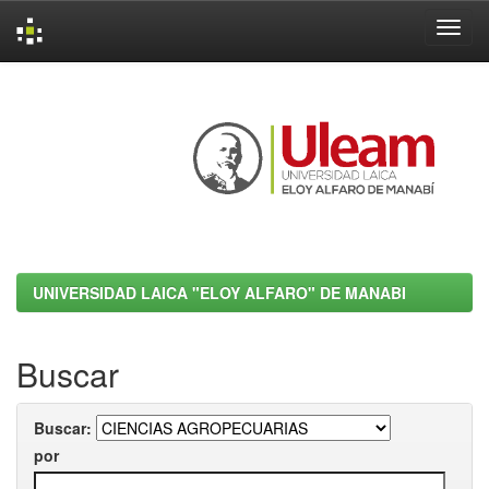
Skip
navigation
UNIVERSIDAD LAICA "ELOY ALFARO" DE MANABI
Buscar
Buscar:
por