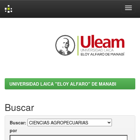
Skip
navigation
UNIVERSIDAD LAICA "ELOY ALFARO" DE MANABI
Buscar
Buscar:
por