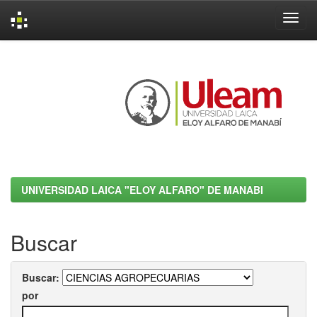
Skip
navigation
UNIVERSIDAD LAICA "ELOY ALFARO" DE MANABI
Buscar
Buscar:
por