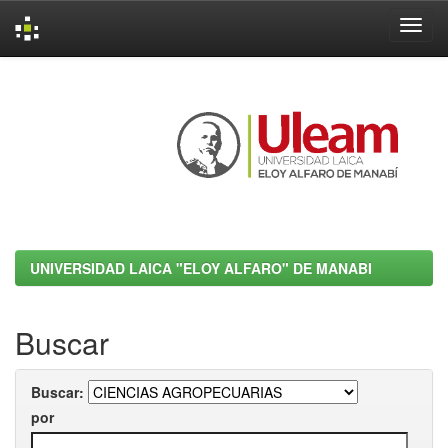
Skip
navigation
UNIVERSIDAD LAICA "ELOY ALFARO" DE MANABI
Buscar
Buscar:
por