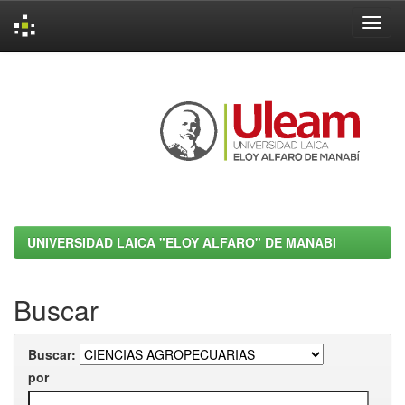
Skip
navigation
UNIVERSIDAD LAICA "ELOY ALFARO" DE MANABI
Buscar
Buscar:
por