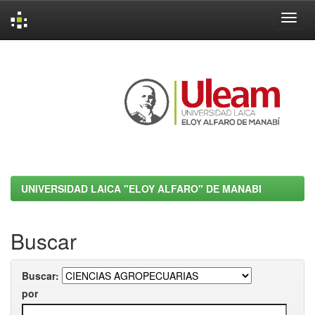
Skip
navigation
UNIVERSIDAD LAICA "ELOY ALFARO" DE MANABI
Buscar
Buscar:
por