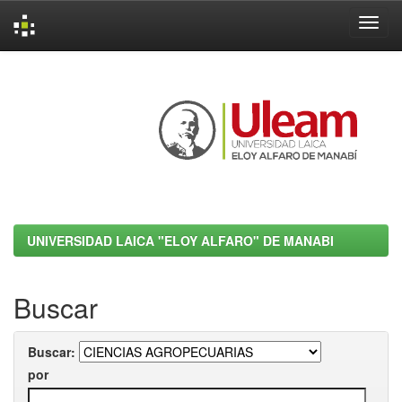
Skip
navigation
UNIVERSIDAD LAICA "ELOY ALFARO" DE MANABI
Buscar
Buscar:
por