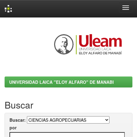
Skip
navigation
UNIVERSIDAD LAICA "ELOY ALFARO" DE MANABI
Buscar
Buscar:
por