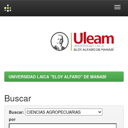
Skip
navigation
UNIVERSIDAD LAICA "ELOY ALFARO" DE MANABI
Buscar
Buscar:
por