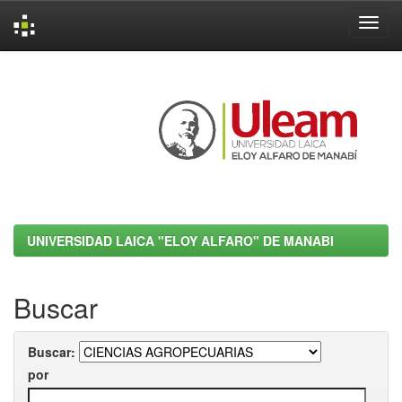
Skip
navigation
UNIVERSIDAD LAICA "ELOY ALFARO" DE MANABI
Buscar
Buscar:
por