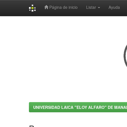
Página de inicio
Listar
Ayuda
Skip
navigation
UNIVERSIDAD LAICA "ELOY ALFARO" DE MANA