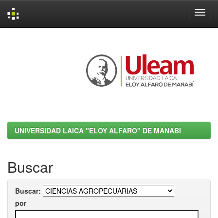
Skip
navigation
UNIVERSIDAD LAICA "ELOY ALFARO" DE MANABI
Buscar
Buscar:
por