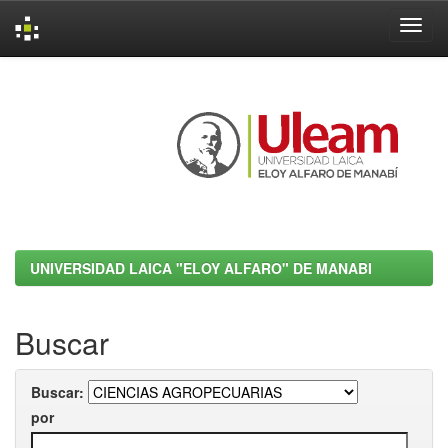
Skip
navigation
UNIVERSIDAD LAICA "ELOY ALFARO" DE MANABI
Buscar
Buscar:
por