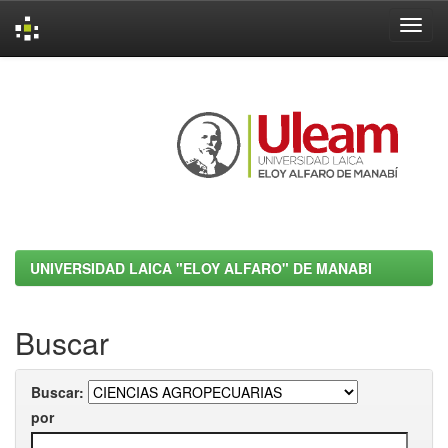
Skip
navigation
UNIVERSIDAD LAICA "ELOY ALFARO" DE MANABI
Buscar
Buscar:
por