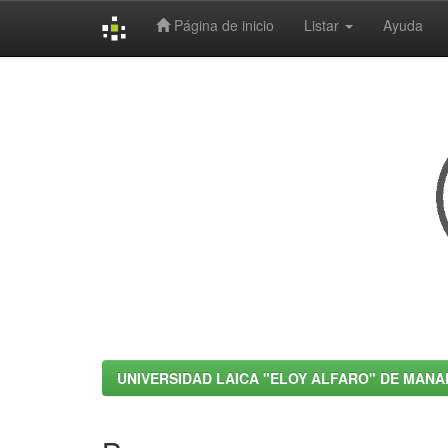
Página de inicio
Listar
Ayuda
Skip
navigation
UNIVERSIDAD LAICA "ELOY ALFARO" DE MANA