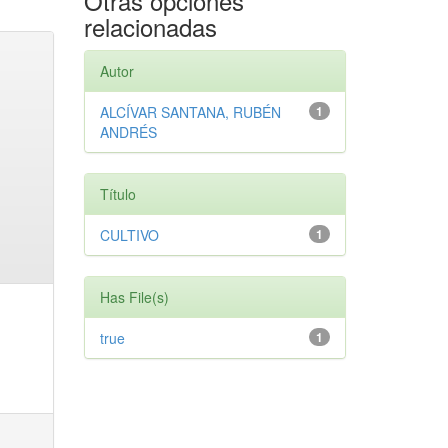
Otras opciones
relacionadas
Autor
ALCÍVAR SANTANA, RUBÉN
1
ANDRÉS
Título
CULTIVO
1
Has File(s)
true
1