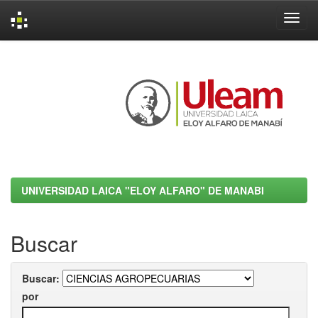
Skip
navigation
UNIVERSIDAD LAICA "ELOY ALFARO" DE MANABI
Buscar
Buscar:
por