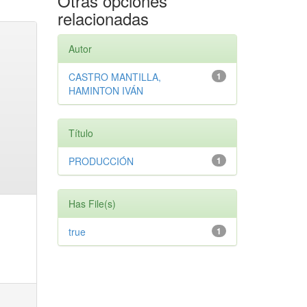
Otras opciones
relacionadas
Autor
CASTRO MANTILLA,
1
HAMINTON IVÁN
Título
PRODUCCIÓN
1
Has File(s)
true
1