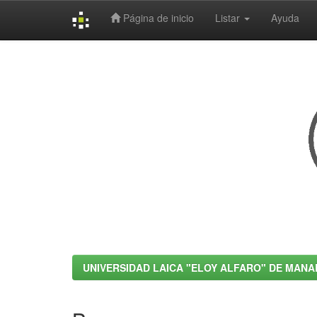
Página de inicio
Listar
Ayuda
Skip
navigation
UNIVERSIDAD LAICA "ELOY ALFARO" DE MANA