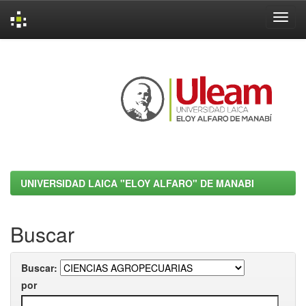
Skip
navigation
UNIVERSIDAD LAICA "ELOY ALFARO" DE MANABI
Buscar
Buscar:
por