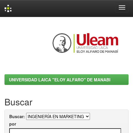
Skip
navigation
UNIVERSIDAD LAICA "ELOY ALFARO" DE MANABI
Buscar
Buscar:
por