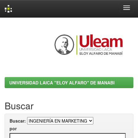
Skip
navigation
UNIVERSIDAD LAICA "ELOY ALFARO" DE MANABI
Buscar
Buscar:
por