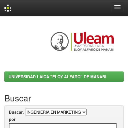
Skip
navigation
UNIVERSIDAD LAICA "ELOY ALFARO" DE MANABI
Buscar
Buscar:
por