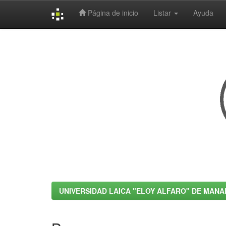
Página de inicio
Listar
Ayuda
Skip
navigation
UNIVERSIDAD LAICA "ELOY ALFARO" DE MANA