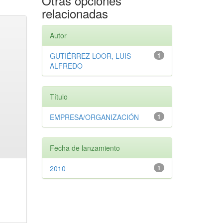
Otras opciones
relacionadas
Autor
GUTIÉRREZ LOOR, LUIS
1
ALFREDO
Título
EMPRESA/ORGANIZACIÓN
1
Fecha de lanzamiento
2010
1