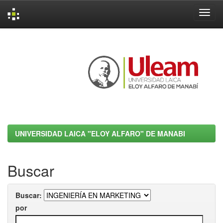
Skip
navigation
UNIVERSIDAD LAICA "ELOY ALFARO" DE MANABI
Buscar
Buscar:
por