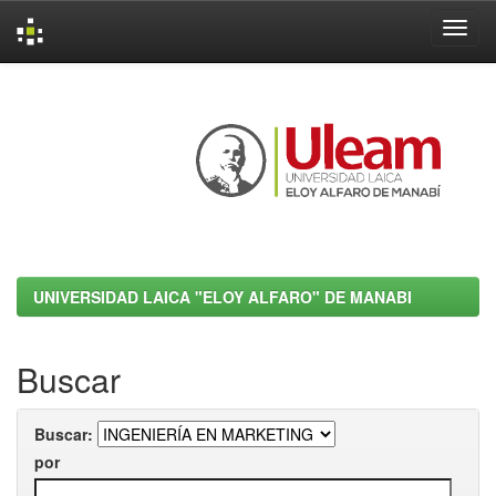
Skip
navigation
UNIVERSIDAD LAICA "ELOY ALFARO" DE MANABI
Buscar
Buscar:
por