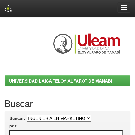
Skip
navigation
UNIVERSIDAD LAICA "ELOY ALFARO" DE MANABI
Buscar
Buscar:
por