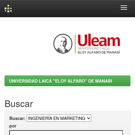
Skip
navigation
UNIVERSIDAD LAICA "ELOY ALFARO" DE MANABI
Buscar
Buscar:
por