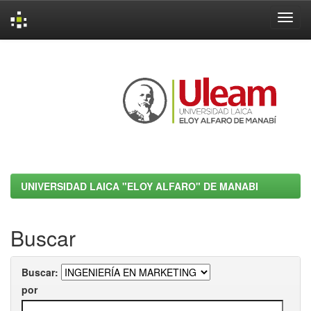
Skip
navigation
UNIVERSIDAD LAICA "ELOY ALFARO" DE MANABI
Buscar
Buscar:
por