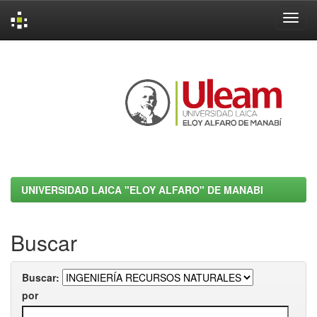
Skip
navigation
UNIVERSIDAD LAICA "ELOY ALFARO" DE MANABI
Buscar
Buscar:
por