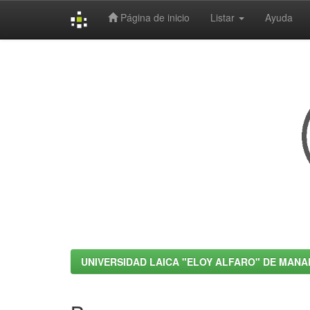
Página de inicio
Listar
Ayuda
Skip
navigation
UNIVERSIDAD LAICA "ELOY ALFARO" DE MANA