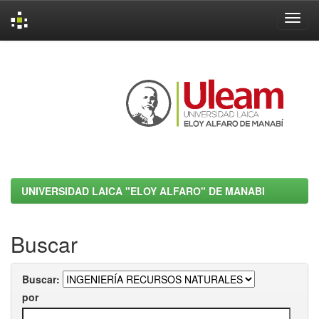
Skip
navigation
UNIVERSIDAD LAICA "ELOY ALFARO" DE MANABI
Buscar
Buscar:
por