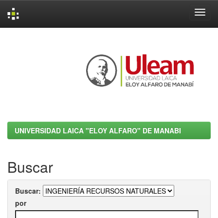
Skip
navigation
UNIVERSIDAD LAICA "ELOY ALFARO" DE MANABI
Buscar
Buscar:
por