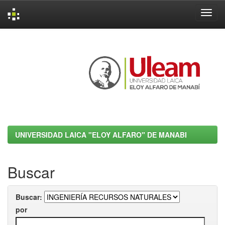
Skip
navigation
UNIVERSIDAD LAICA "ELOY ALFARO" DE MANABI
Buscar
Buscar:
por