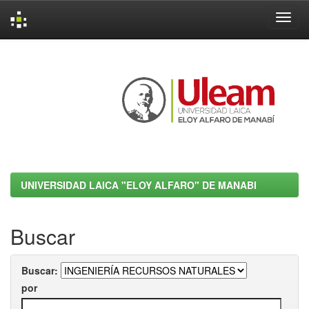
Skip
navigation
UNIVERSIDAD LAICA "ELOY ALFARO" DE MANABI
Buscar
Buscar:
por