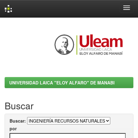
Skip
navigation
UNIVERSIDAD LAICA "ELOY ALFARO" DE MANABI
Buscar
Buscar:
por