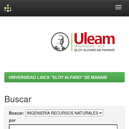
Skip
navigation
UNIVERSIDAD LAICA "ELOY ALFARO" DE MANABI
Buscar
Buscar:
por