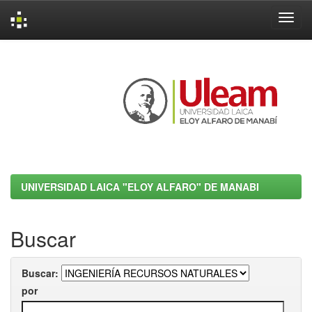
Skip
navigation
UNIVERSIDAD LAICA "ELOY ALFARO" DE MANABI
Buscar
Buscar:
por