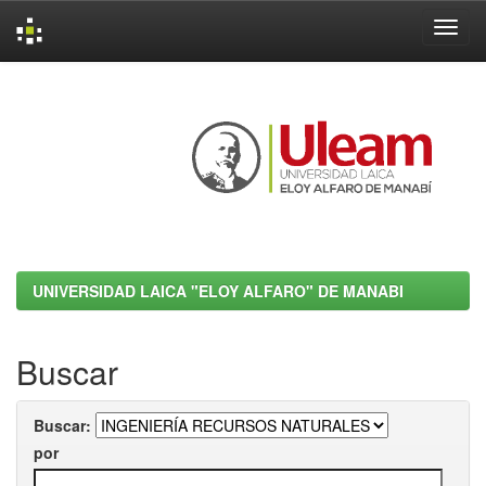
Skip
navigation
UNIVERSIDAD LAICA "ELOY ALFARO" DE MANABI
Buscar
Buscar:
por